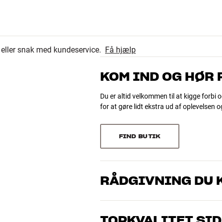
r eller snak med kundeservice.
Få hjælp
KOM IND OG HØR
Du er altid velkommen til at kigge forbi o
for at gøre lidt ekstra ud af oplevelsen 
FIND BUTIK
r sølv
RÅDGIVNING DU K
Vores medarbejdere er ægte entusiaster
musik og hjemmebio. Fortæl os, hvad du 
TOPKVALITET SID
dig og dit budget