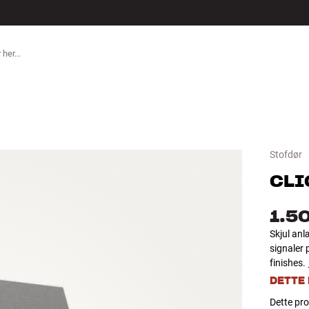
TILBEHØR
Stofdør
CLI
1.5
Skjul anl
signaler 
finishes.
DETTE
Dette pro