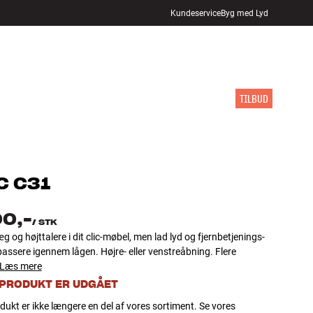
Kundeservice
Byg med Lyd
FIND BUTIK
LOG IND
KURV
INSPIRATION
MÆRKER
NYHEDER
TILBUD
C
C31
00,-
/
STK
æg og højttalere i dit clic-møbel, men lad lyd og fjernbetjenings-
passere igennem lågen. Højre- eller venstreåbning. Flere
Læs mere
 PRODUKT ER UDGÅET
dukt er ikke længere en del af vores sortiment. Se vores