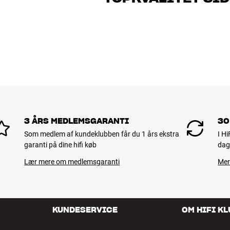
Alle HiFi Klubbens produkter til musik, h
holde i årevis. Det er godt for både din 
BOOK EN EKSPERT
3 ÅRS MEDLEMSGARANTI
30
Som medlem af kundeklubben får du 1 års ekstra
I H
garanti på dine hifi køb
dag
Lær mere om medlemsgaranti
Mer
KUNDESERVICE
OM HIFI K