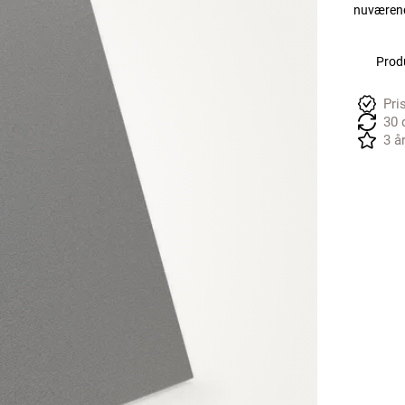
nuværend
Produ
Pri
30 
3 å