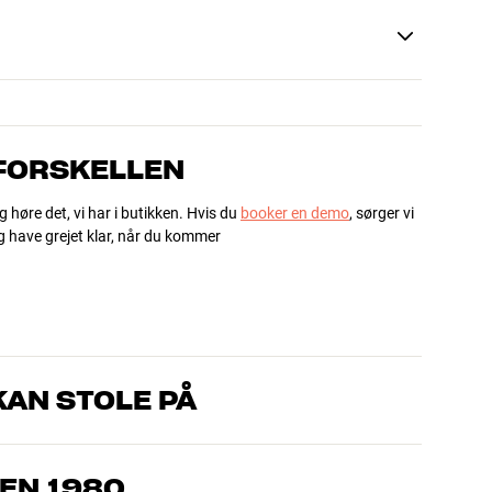
 FORSKELLEN
g høre det, vi har i butikken. Hvis du
booker en demo
, sørger vi
og have grejet klar, når du kommer
AN STOLE PÅ
, som kender produkterne og brænder for den gode lyd til både
drømmer om – så finder vi den løsning, der passer bedst til
EN 1980