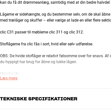
kan du få dit drømmeanlæg, samtidig med at din bedre halvdel bli
Lågerne er sidehængte, og du bestemmer selv, om de skal åbne ti
med trælåger og skuffer – eller vælge at lade en eller flere sekti
clic C31 passer til møblerne clic 311 og clic 312.
Stoflågerne fra clic fås i sort, hvid eller sølv udførelse.
OBS: De hvide stoflåger er relativt følsomme over for snavs. Af d
du hyppigt har brug for åbne og lukke lågen.
Mere fra Clic
Læs mere
TEKNISKE SPECIFIKATIONER