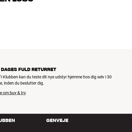
jemmebio og TV er håndplukket kvalitet, der er bygget til at
pengepung og miljøet.
 DAGES FULD RETURRET
iFi Klubben kan du teste dit nye udstyr hjemme hos dig selv i 30
e, inden du beslutter dig.
e om buy & try
LUBBEN
GENVEJE