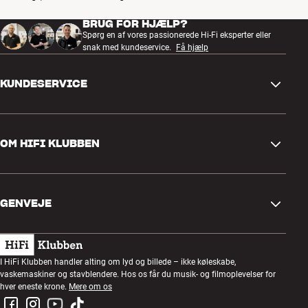
BRUG FOR HJÆLP?
Spørg en af vores passionerede Hi-Fi eksperter eller
snak med kundeservice.
Få hjælp
KUNDESERVICE
Kontakt os
OM HIFI KLUBBEN
Spørgsmål og svar
Retur og reklamation
Find butik
Fortryd ordre
GENVEJE
Om os
Levering
Kundeklub
Gavekort
Handelsbetingelser
Lytteaften
I HiFi Klubben handler alting om lyd og billede – ikke køleskabe,
Byg med lyd
vaskemaskiner og stavblendere. Hos os får du musik- og filmoplevelser for
Privatlivspolitik
Konkurrencer
hver eneste krone.
Mere om os
Montering og installation