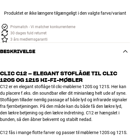
Produktet er ikke længere tilgængeligt i den valgte farve/variant
Prismatch - Vi matcher konkurrenterne
30 dages fuld returret
3 års medlemsgaranti
BESKRIVELSE
CLIC C12 – ELEGANT STOFLÅGE TIL CLIC
120S OG 121S HI-FI-MØBLER
C12 er en elegant stoflåge til clic-møblerne 120S og 121S. Her kan
du placere f.eks. din soundbar eller dit minianlæg helt ude af syne.
Stoflågen tillader nemlig passage af både lyd og infrarøde signaler
fra fjernbetjeningen. På den måde kan du både få den lækre lyd,
den lækre betjening og den lækre indretning. C12 er hængslet i
bunden, så den åbner bekvemt og stabilt nedad.
C12 fås i mange flotte farver og passer til møblerne 120S og 121S.