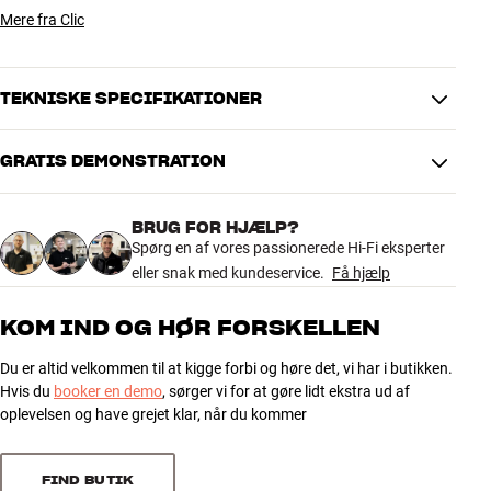
Mere fra Clic
TEKNISKE SPECIFIKATIONER
GRATIS DEMONSTRATION
DIMENSIONER OG DESIGN
Farve
Rød
BRUG FOR HJÆLP?
Farvebeskrivelse
Bordeaux
Spørg en af vores passionerede Hi-Fi eksperter
Vægt (kg)
0
eller snak med kundeservice.
Få hjælp
Højde emballage (cm)
0
Længde emballage (cm)
0
KOM IND OG HØR FORSKELLEN
Vægt emballage (kg)
0
Bredde emballage (cm)
0
Du er altid velkommen til at kigge forbi og høre det, vi har i butikken.
Hvis du
booker en demo
, sørger vi for at gøre lidt ekstra ud af
GENERELLE EGENSKABER
oplevelsen og have grejet klar, når du kommer
Stoflåge til clic 120S og 121S
Tillader passage af lyd og IR-signaler fra fjernbetjening
FIND BUTIK
Hængslet i bund