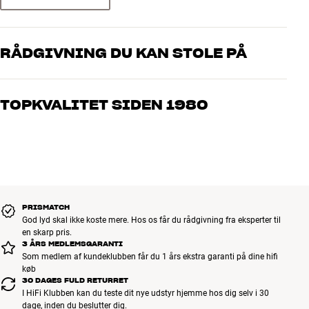
Farver: Bordeaux, beige, sort, brun, mørkeblå, støvet blå, grå,
olivengrøn, rød, sølv
RÅDGIVNING DU KAN STOLE PÅ
Vores medarbejdere er ægte entusiaster, som kender produkterne
og brænder for den gode lyd til både musik og hjemmebio. Fortæl
TOPKVALITET SIDEN 1980
os, hvad du drømmer om – så finder vi den løsning, der passer
bedst til dig og dit budget
Alle HiFi Klubbens produkter til musik, hjemmebio og TV er
håndplukket kvalitet, der er bygget til at holde i årevis. Det er godt
for både din pengepung og miljøet.
BOOK EN EKSPERT
PRISMATCH
God lyd skal ikke koste mere. Hos os får du rådgivning fra eksperter til
en skarp pris.
3 ÅRS MEDLEMSGARANTI
Som medlem af kundeklubben får du 1 års ekstra garanti på dine hifi
køb
30 DAGES FULD RETURRET
I HiFi Klubben kan du teste dit nye udstyr hjemme hos dig selv i 30
dage, inden du beslutter dig.