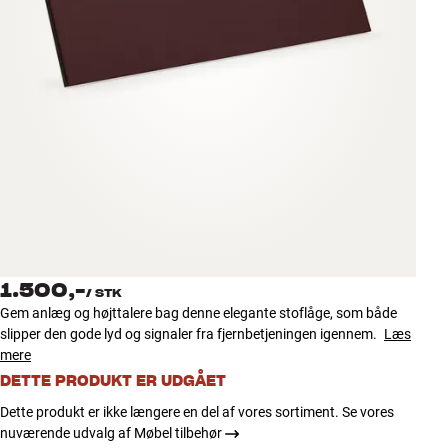
Tilbehør
INSPIRATION
MÆRKER
NYHEDER
TILBUD
Find Butik
1.500,-
Kundeservice
/
STK
Gem anlæg og højttalere bag denne elegante stoflåge, som både
Log ind
slipper den gode lyd og signaler fra fjernbetjeningen igennem.
Læs
Kundeservice
mere
Byg med Lyd
DETTE PRODUKT ER UDGÅET
Dette produkt er ikke længere en del af vores sortiment. Se vores
nuværende udvalg af Møbel tilbehør