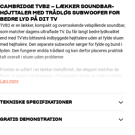
CAMBRIDGE TVB2 – LÆKKER SOUNDBAR-
HØJTTALER MED TRÅDLØS SUBWOOFER FOR
BEDRE LYD PÅ DIT TV
TVB2 er en lækker, kompakt og overraskende velspillende soundbar,
som matcher dagens ultraflade TV. Du får langt bedre lydkvalitet
end med TV'ets bittesmå indbyggede højttalere uden at fylde stuen
med højttalere. Den separate subwoofer sørger for fylde og bund i
lyden. Den fungerer endda trådløst og kan derfor placeres praktisk
talt overalt i stuen uden problemer.
Fronten er udført i en lækker metalfinish, der elegant matcher de
fleste af dagens fladskærme. På bagsiden finder du hele tre HDMI-
Læs mere
indgange og én udgang med Audio Return Channel (ARC), så du
kan tilslutte alt dit udstyr og nøjes med ét enkelt kabel op til TV'et.*
Som en smart detalje kan du indlæse betjeningskoder fra din
TEKNISKE SPECIFIKATIONER
eksisterende TV-fjernbetjening. Så kan du nøjes med én
fjernbetjening, glemme alt om TVB2 og nøjes med at nyde dine
GRATIS DEMONSTRATION
favoritudsendelser.
DIMENSIONER OG DESIGN
Farve
Sort
TVB2 kan også fungere som højttaler for smartphones og andre