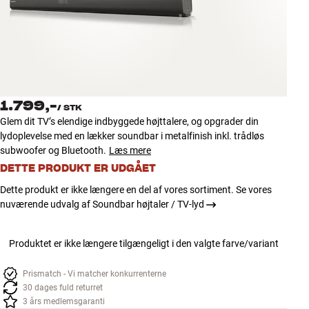
Tilbehør
INSPIRATION
MÆRKER
1.799,-
/
STK
NYHEDER
Glem dit TV’s elendige indbyggede højttalere, og opgrader din
lydoplevelse med en lækker soundbar i metalfinish inkl. trådløs
TILBUD
subwoofer og Bluetooth.
Læs mere
DETTE PRODUKT ER UDGÅET
Find Butik
Dette produkt er ikke længere en del af vores sortiment. Se vores
Kundeservice
nuværende udvalg af Soundbar højtaler / TV-lyd
Log ind
Kundeservice
Produktet er ikke længere tilgængeligt i den valgte farve/variant
Byg med Lyd
Prismatch - Vi matcher konkurrenterne
30 dages fuld returret
3 års medlemsgaranti