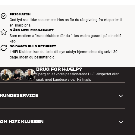
Vægt: 1,6 kg (soundbar) / 4,9 kg (subwoofer)
Farve: Sort
PRISMATCH
* Kræver at din smartphone understøtter NFC.
God lyd skal ikke koste mere. Hos os får du rådgivning fra eksperter til
en skarp pris.
3 ÅRS MEDLEMSGARANTI
Som medlem af kundeklubben får du 1 års ekstra garanti på dine hifi
køb
30 DAGES FULD RETURRET
I HiFi Klubben kan du teste dit nye udstyr hjemme hos dig selv i 30
dage, inden du beslutter dig.
BRUG FOR HJÆLP?
Spørg en af vores passionerede Hi-Fi eksperter eller
snak med kundeservice.
Få hjælp
KUNDESERVICE
Kontakt os
OM HIFI KLUBBEN
Spørgsmål og svar