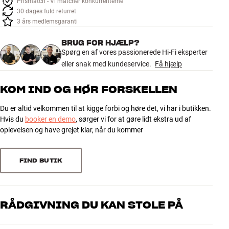
Prismatch - Vi matcher konkurrenterne
Tilbehør
30 dages fuld returret
3 års medlemsgaranti
INSPIRATION
BRUG FOR HJÆLP?
Spørg en af vores passionerede Hi-Fi eksperter
MÆRKER
eller snak med kundeservice.
Få hjælp
NYHEDER
KOM IND OG HØR FORSKELLEN
Du er altid velkommen til at kigge forbi og høre det, vi har i butikken.
TILBUD
Hvis du
booker en demo
, sørger vi for at gøre lidt ekstra ud af
oplevelsen og have grejet klar, når du kommer
Find Butik
Kundeservice
Log ind
FIND BUTIK
Kundeservice
Byg med Lyd
RÅDGIVNING DU KAN STOLE PÅ
Vores medarbejdere er ægte entusiaster, som kender produkterne