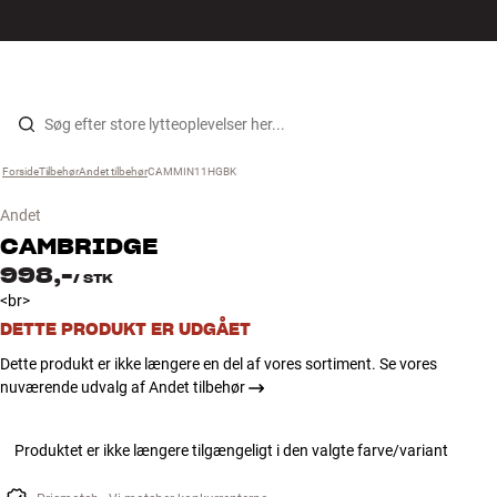
Hi-Fi
MENU
FIND BUTIK
LOG IND
KURV
Højtaler
Gå til indhold
Forside
Tilbehør
›
Andet tilbehør
›
CAMMIN11HGBK
›
Pladespiller
Andet
Høretelefoner
CAMBRIDGE
998,-
/
STK
Surround
<br>
DETTE PRODUKT ER UDGÅET
TV
Dette produkt er ikke længere en del af vores sortiment. Se vores
nuværende udvalg af Andet tilbehør
Systemer
Produktet er ikke længere tilgængeligt i den valgte farve/variant
Kabler