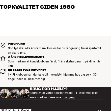
og brænder for den gode lyd til både musik og hjemmebio. Fortæl
TOPKVALITET SIDEN 1980
os, hvad du drømmer om – så finder vi den løsning, der passer
bedst til dig og dit budget
Alle HiFi Klubbens produkter til musik, hjemmebio og TV er
håndplukket kvalitet, der er bygget til at holde i årevis. Det er godt
for både din pengepung og miljøet.
BOOK EN EKSPERT
PRISMATCH
God lyd skal ikke koste mere. Hos os får du rådgivning fra eksperter til
en skarp pris.
3 ÅRS MEDLEMSGARANTI
Som medlem af kundeklubben får du 1 års ekstra garanti på dine hifi
køb
30 DAGES FULD RETURRET
I HiFi Klubben kan du teste dit nye udstyr hjemme hos dig selv i 30
dage, inden du beslutter dig.
BRUG FOR HJÆLP?
Spørg en af vores passionerede Hi-Fi eksperter eller
snak med kundeservice.
Få hjælp
KUNDESERVICE