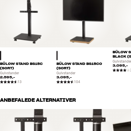
BÜLOW S
BLACK (
Gulvstande
BÜLOW STAND BS15C
BÜLOW STAND BS15CO
3.095,-
(SORT)
(SORT)
Gulvstander
Gulvstander
2.595,-
3.095,-
13
104
ANBEFALEDE ALTERNATIVER