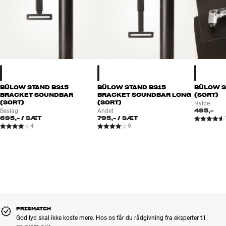
BÜLOW STAND BS15
BÜLOW STAND BS15
BÜLOW S
BRACKET SOUNDBAR
BRACKET SOUNDBAR LONG
(SORT)
(SORT)
(SORT)
Hylde
495,-
Beslag
Andet
695,-
/ SÆT
795,-
/ SÆT
4
9
PRISMATCH
God lyd skal ikke koste mere. Hos os får du rådgivning fra eksperter til