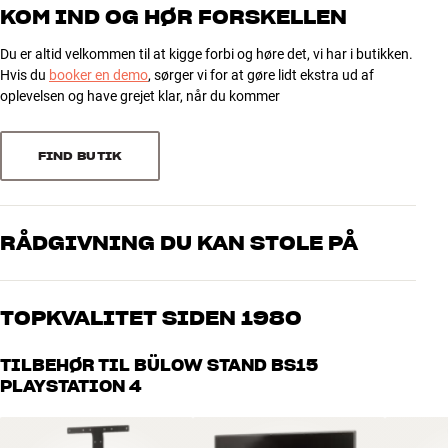
5
0
Beslag til montering af PlayStation, TV-box m.m. på Bülow Stand
KOM IND OG HØR FORSKELLEN
BS16C, BS15CS, BS15CO, BS15C
4
2
Materiale: lakeret stål
Du er altid velkommen til at kigge forbi og høre det, vi har i butikken.
3
1
Hvis du
booker en demo
, sørger vi for at gøre lidt ekstra ud af
Farve: Sort eller hvid
2
0
oplevelsen og have grejet klar, når du kommer
Skruer til montering medfølger
1
0
FIND BUTIK
Sorter efter
RÅDGIVNING DU KAN STOLE PÅ
Vores medarbejdere er ægte entusiaster, som kender produkterne
og brænder for den gode lyd til både musik og hjemmebio. Fortæl
TOPKVALITET SIDEN 1980
os, hvad du drømmer om – så finder vi den løsning, der passer
bedst til dig og dit budget
Alle HiFi Klubbens produkter til musik, hjemmebio og TV er
TILBEHØR TIL BÜLOW STAND BS15
håndplukket kvalitet, der er bygget til at holde i årevis. Det er godt
PLAYSTATION 4
for både din pengepung og miljøet.
BOOK EN EKSPERT