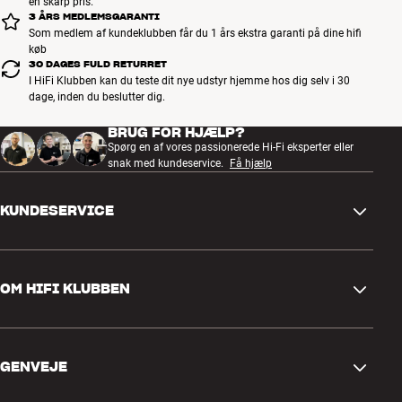
en skarp pris.
3 ÅRS MEDLEMSGARANTI
Som medlem af kundeklubben får du 1 års ekstra garanti på dine hifi
køb
30 DAGES FULD RETURRET
I HiFi Klubben kan du teste dit nye udstyr hjemme hos dig selv i 30
dage, inden du beslutter dig.
BRUG FOR HJÆLP?
Spørg en af vores passionerede Hi-Fi eksperter eller
snak med kundeservice.
Få hjælp
KUNDESERVICE
Kontakt os
OM HIFI KLUBBEN
Spørgsmål og svar
Retur og reklamation
Find butik
Fortryd ordre
GENVEJE
Om os
Levering