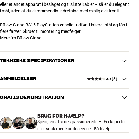
eller et andet apparat i beslaget og tilslutte kabler – så er du elegant
i mål, uden at du skæmmer din indretning med synlig elektronik.
Bülow Stand BS15 PlayStation er solidt udført i lakeret stål og fås i
flere farver. Skruer til montering medfølger.
Mere fra Bülow Stand
TEKNISKE SPECIFIKATIONER
ANMELDELSER
(
3
)
3.7
DIMENSIONER OG DESIGN
Farve
Sort
Vægt (kg)
1
GRATIS DEMONSTRATION
3.7
Vægt emballage (kg)
1
19 x 6 x 29 cm (bredde x højde x
Mål (emballage)
BRUG FOR HJÆLP?
dybde)
3 anmeldelser
Spørg en af vores passionerede Hi-Fi eksperter
eller snak med kundeservice.
Få hjælp
GENERELLE EGENSKABER