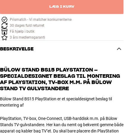
LÆG I KURV
Prismatch - Vi matcher konkurrenterne
30 dages fuld returret
Få hjælp i butik
3 års medlemsgaranti
BESKRIVELSE
BÜLOW STAND BS15 PLAYSTATION –
SPECIALDESIGNET BESLAG TIL MONTERING
AF PLAYSTATION, TV-BOX M.M. PÅ BÜLOW
STAND TV GULVSTANDERE
Bülow Stand BS15 PlayStation er et specialdesignet beslag til
montering af
PlayStation, TV-box, One-Connect, USB-harddisk m.m. på Bülow
Stands TV-gulvstandere. Her kan du nemt og bekvemt gemme både
apparat og kabler bag TV’et. Du skal bare placere din PlayStation