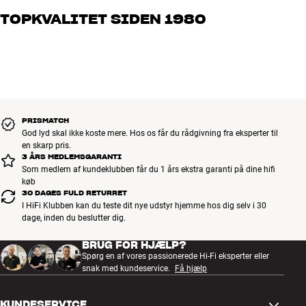
og brænder for den gode lyd til både musik og hjemmebio. Fortæl
TOPKVALITET SIDEN 1980
os, hvad du drømmer om – så finder vi den løsning, der passer
bedst til dig og dit budget
Alle HiFi Klubbens produkter til musik, hjemmebio og TV er
håndplukket kvalitet, der er bygget til at holde i årevis. Det er godt
for både din pengepung og miljøet.
BOOK EN EKSPERT
PRISMATCH
God lyd skal ikke koste mere. Hos os får du rådgivning fra eksperter til
en skarp pris.
3 ÅRS MEDLEMSGARANTI
Som medlem af kundeklubben får du 1 års ekstra garanti på dine hifi
køb
30 DAGES FULD RETURRET
I HiFi Klubben kan du teste dit nye udstyr hjemme hos dig selv i 30
dage, inden du beslutter dig.
BRUG FOR HJÆLP?
Spørg en af vores passionerede Hi-Fi eksperter eller
snak med kundeservice.
Få hjælp
KUNDESERVICE