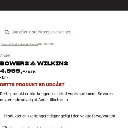
Hi-Fi
MENU
FIND BUTIK
LOG IND
KURV
Højtaler
Gå til indhold
Forside
Tilbehør
›
Andet tilbehør
›
DM604S3BK
›
Pladespiller
Andet
Høretelefoner
BOWERS & WILKINS
4.999,-
/
STK
Surround
<br>
DETTE PRODUKT ER UDGÅET
TV
Dette produkt er ikke længere en del af vores sortiment. Se vores
nuværende udvalg af Andet tilbehør
Systemer
Produktet er ikke længere tilgængeligt i den valgte farve/variant
Kabler