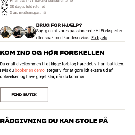
Prismatch - Vi matcher konkurrenterne
Tilbehør
30 dages fuld returret
3 års medlemsgaranti
INSPIRATION
BRUG FOR HJÆLP?
Spørg en af vores passionerede Hi-Fi eksperter
MÆRKER
eller snak med kundeservice.
Få hjælp
NYHEDER
KOM IND OG HØR FORSKELLEN
Du er altid velkommen til at kigge forbi og høre det, vi har i butikken.
TILBUD
Hvis du
booker en demo
, sørger vi for at gøre lidt ekstra ud af
oplevelsen og have grejet klar, når du kommer
Find Butik
Kundeservice
Log ind
FIND BUTIK
Kundeservice
Byg med Lyd
RÅDGIVNING DU KAN STOLE PÅ
Vores medarbejdere er ægte entusiaster, som kender produkterne