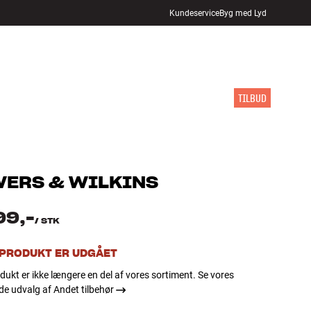
Kundeservice
Byg med Lyd
FIND BUTIK
LOG IND
KURV
INSPIRATION
MÆRKER
NYHEDER
TILBUD
ERS & WILKINS
99,-
/
STK
 PRODUKT ER UDGÅET
dukt er ikke længere en del af vores sortiment. Se vores
e udvalg af Andet tilbehør