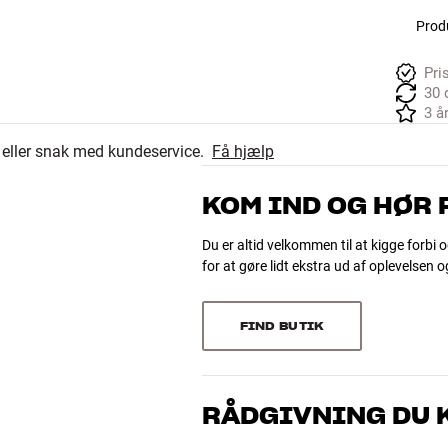
Produ
Pri
30 
3 å
r eller snak med kundeservice.
Få hjælp
KOM IND OG HØR
Du er altid velkommen til at kigge forbi o
for at gøre lidt ekstra ud af oplevelsen 
FIND BUTIK
RÅDGIVNING DU K