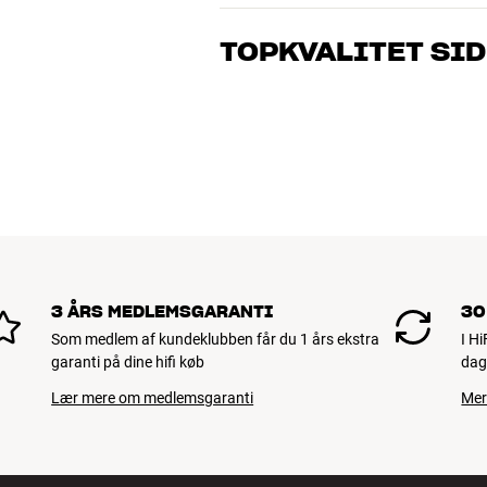
Vores medarbejdere er ægte entusiaster
musik og hjemmebio. Fortæl os, hvad du 
TOPKVALITET SID
dig og dit budget
Alle HiFi Klubbens produkter til musik, h
holde i årevis. Det er godt for både din 
BOOK EN EKSPERT
3 ÅRS MEDLEMSGARANTI
30
Som medlem af kundeklubben får du 1 års ekstra
I H
garanti på dine hifi køb
dag
Lær mere om medlemsgaranti
Mer