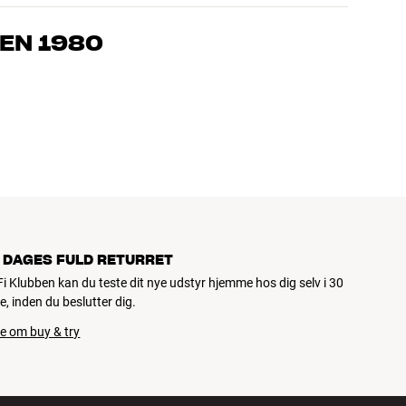
, som kender produkterne og brænder for den gode lyd til både
drømmer om – så finder vi den løsning, der passer bedst til
EN 1980
jemmebio og TV er håndplukket kvalitet, der er bygget til at
pengepung og miljøet.
 DAGES FULD RETURRET
iFi Klubben kan du teste dit nye udstyr hjemme hos dig selv i 30
e, inden du beslutter dig.
e om buy & try