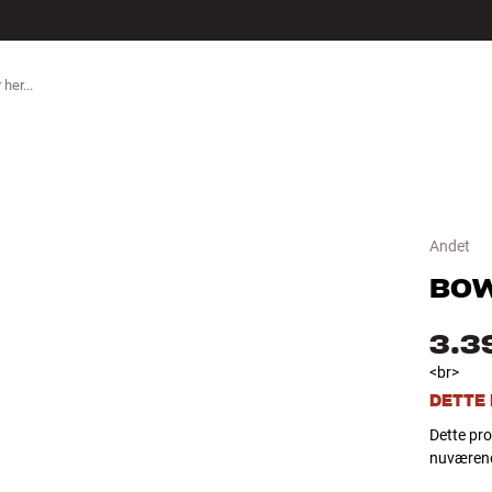
TILBEHØR
Andet
BOW
3.3
<br>
DETTE
Dette pro
nuværend