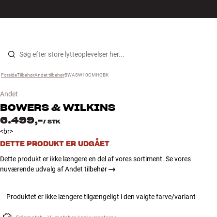
Hi-Fi
MENU
FIND BUTIK
LOG IND
KURV
Højtaler
Gå til indhold
Forside
Tilbehør
›
Andet tilbehør
›
BWASW10CMHGBK
›
Pladespiller
Andet
Høretelefoner
BOWERS & WILKINS
6.499,-
/
STK
Surround
<br>
DETTE PRODUKT ER UDGÅET
TV
Dette produkt er ikke længere en del af vores sortiment. Se vores
nuværende udvalg af Andet tilbehør
Systemer
Produktet er ikke længere tilgængeligt i den valgte farve/variant
Kabler