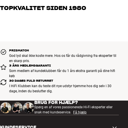
og brænder for den gode lyd til både musik og hjemmebio. Fortæl
TOPKVALITET SIDEN 1980
os, hvad du drømmer om – så finder vi den løsning, der passer
bedst til dig og dit budget
Alle HiFi Klubbens produkter til musik, hjemmebio og TV er
håndplukket kvalitet, der er bygget til at holde i årevis. Det er godt
for både din pengepung og miljøet.
BOOK EN EKSPERT
PRISMATCH
God lyd skal ikke koste mere. Hos os får du rådgivning fra eksperter til
en skarp pris.
3 ÅRS MEDLEMSGARANTI
Som medlem af kundeklubben får du 1 års ekstra garanti på dine hifi
køb
30 DAGES FULD RETURRET
I HiFi Klubben kan du teste dit nye udstyr hjemme hos dig selv i 30
dage, inden du beslutter dig.
BRUG FOR HJÆLP?
Spørg en af vores passionerede Hi-Fi eksperter eller
snak med kundeservice.
Få hjælp
KUNDESERVICE