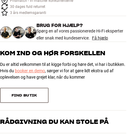
Prismatch - Vi matcher konkurrenterne
Tilbehør
30 dages fuld returret
3 års medlemsgaranti
INSPIRATION
BRUG FOR HJÆLP?
Spørg en af vores passionerede Hi-Fi eksperter
MÆRKER
eller snak med kundeservice.
Få hjælp
NYHEDER
KOM IND OG HØR FORSKELLEN
Du er altid velkommen til at kigge forbi og høre det, vi har i butikken.
TILBUD
Hvis du
booker en demo
, sørger vi for at gøre lidt ekstra ud af
oplevelsen og have grejet klar, når du kommer
Find Butik
Kundeservice
Log ind
FIND BUTIK
Kundeservice
Byg med Lyd
RÅDGIVNING DU KAN STOLE PÅ
Vores medarbejdere er ægte entusiaster, som kender produkterne