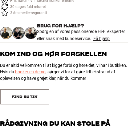
Prismatch - Vi matcher konkurrenterne
Tilbehør
30 dages fuld returret
3 års medlemsgaranti
INSPIRATION
BRUG FOR HJÆLP?
Spørg en af vores passionerede Hi-Fi eksperter
MÆRKER
eller snak med kundeservice.
Få hjælp
NYHEDER
KOM IND OG HØR FORSKELLEN
Du er altid velkommen til at kigge forbi og høre det, vi har i butikken.
TILBUD
Hvis du
booker en demo
, sørger vi for at gøre lidt ekstra ud af
oplevelsen og have grejet klar, når du kommer
Find Butik
Kundeservice
Log ind
FIND BUTIK
Kundeservice
Byg med Lyd
RÅDGIVNING DU KAN STOLE PÅ
Vores medarbejdere er ægte entusiaster, som kender produkterne