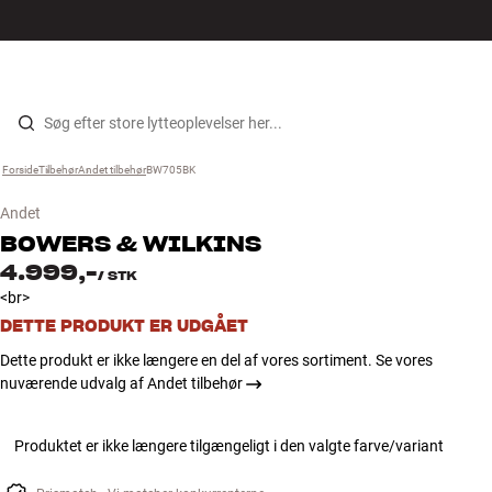
Hi-Fi
MENU
FIND BUTIK
LOG IND
KURV
Højtaler
Gå til indhold
Forside
Tilbehør
›
Andet tilbehør
›
BW705BK
›
Pladespiller
Andet
Høretelefoner
BOWERS & WILKINS
4.999,-
/
STK
Surround
<br>
DETTE PRODUKT ER UDGÅET
TV
Dette produkt er ikke længere en del af vores sortiment. Se vores
nuværende udvalg af Andet tilbehør
Systemer
Produktet er ikke længere tilgængeligt i den valgte farve/variant
Kabler