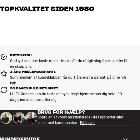
og brænder for den gode lyd til både musik og hjemmebio. Fortæl
TOPKVALITET SIDEN 1980
os, hvad du drømmer om – så finder vi den løsning, der passer
bedst til dig og dit budget
Alle HiFi Klubbens produkter til musik, hjemmebio og TV er
håndplukket kvalitet, der er bygget til at holde i årevis. Det er godt
for både din pengepung og miljøet.
BOOK EN EKSPERT
PRISMATCH
God lyd skal ikke koste mere. Hos os får du rådgivning fra eksperter til
en skarp pris.
3 ÅRS MEDLEMSGARANTI
Som medlem af kundeklubben får du 1 års ekstra garanti på dine hifi
køb
30 DAGES FULD RETURRET
I HiFi Klubben kan du teste dit nye udstyr hjemme hos dig selv i 30
dage, inden du beslutter dig.
BRUG FOR HJÆLP?
Spørg en af vores passionerede Hi-Fi eksperter eller
snak med kundeservice.
Få hjælp
KUNDESERVICE