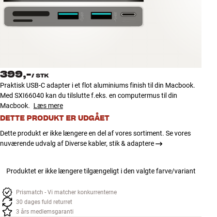
Tilbehør
INSPIRATION
MÆRKER
399,-
/
STK
NYHEDER
Praktisk USB-C adapter i et flot aluminiums finish til din Macbook.
Med SXI66040 kan du tilslutte f.eks. en computermus til din
TILBUD
Macbook.
Læs mere
DETTE PRODUKT ER UDGÅET
Find Butik
Dette produkt er ikke længere en del af vores sortiment. Se vores
Kundeservice
nuværende udvalg af Diverse kabler, stik & adaptere
Log ind
Kundeservice
Produktet er ikke længere tilgængeligt i den valgte farve/variant
Byg med Lyd
Prismatch - Vi matcher konkurrenterne
30 dages fuld returret
3 års medlemsgaranti