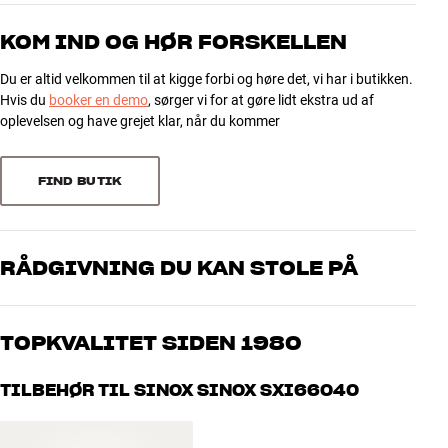
Vægt (kg)
0,08
Vægt emballage (kg)
0,08
KOM IND OG HØR FORSKELLEN
12 x 3 x 22 cm (bredde x højde x
Mål (emballage)
dybde)
Du er altid velkommen til at kigge forbi og høre det, vi har i butikken.
Hvis du
booker en demo
, sørger vi for at gøre lidt ekstra ud af
oplevelsen og have grejet klar, når du kommer
GENERELLE EGENSKABER
Lækker Alu. Finish
1 x Kort læser til SD/TF
FIND BUTIK
1 x USB-C
2 x USB 3.0: 5Gbps, 5W
RÅDGIVNING DU KAN STOLE PÅ
Vores medarbejdere er ægte entusiaster, som kender produkterne
og brænder for den gode lyd til både musik og hjemmebio. Fortæl
TOPKVALITET SIDEN 1980
os, hvad du drømmer om – så finder vi den løsning, der passer
bedst til dig og dit budget
Alle HiFi Klubbens produkter til musik, hjemmebio og TV er
TILBEHØR TIL SINOX SINOX SXI66040
håndplukket kvalitet, der er bygget til at holde i årevis. Det er godt
for både din pengepung og miljøet.
BOOK EN EKSPERT