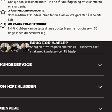
God lyd skal ikke koste mere. Hos os får du rådgivning fra eksperter til
en skarp pris.
3 ÅRS MEDLEMSGARANTI
Som medlem af kundeklubben får du 1 års ekstra garanti på dine hifi
køb
30 DAGES FULD RETURRET
I HiFi Klubben kan du teste dit nye udstyr hjemme hos dig selv i 30
dage, inden du beslutter dig.
BRUG FOR HJÆLP?
Spørg en af vores passionerede Hi-Fi eksperter eller
snak med kundeservice.
Få hjælp
KUNDESERVICE
Kontakt os
OM HIFI KLUBBEN
Spørgsmål og svar
Retur og reklamation
Find butik
Fortryd ordre
GENVEJE
Om os