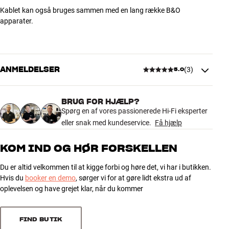
Kablet kan også bruges sammen med en lang række B&O
apparater.
ANMELDELSER
(
3
)
5.0
BRUG FOR HJÆLP?
5.0
Spørg en af vores passionerede Hi-Fi eksperter
eller snak med kundeservice.
Få hjælp
3 anmeldelser
KOM IND OG HØR FORSKELLEN
Du er altid velkommen til at kigge forbi og høre det, vi har i butikken.
5
3
Hvis du
booker en demo
, sørger vi for at gøre lidt ekstra ud af
4
0
oplevelsen og have grejet klar, når du kommer
3
0
2
0
FIND BUTIK