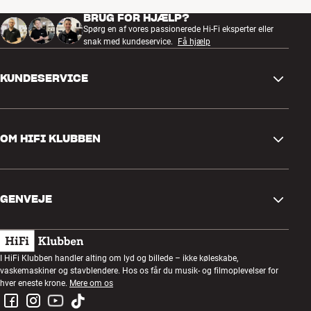
BRUG FOR HJÆLP?
Spørg en af vores passionerede Hi-Fi eksperter eller
snak med kundeservice.
Få hjælp
KUNDESERVICE
Kontakt os
OM HIFI KLUBBEN
Spørgsmål og svar
Retur og reklamation
Find butik
Fortryd ordre
GENVEJE
Om os
Levering
Kundeklub
Gavekort
Handelsbetingelser
Lytteaften
I HiFi Klubben handler alting om lyd og billede – ikke køleskabe,
Byg med lyd
vaskemaskiner og stavblendere. Hos os får du musik- og filmoplevelser for
Privatlivspolitik
Konkurrencer
hver eneste krone.
Mere om os
Montering og installation
Job i HiFi Klubben