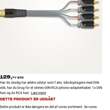
Tilbehør
INSPIRATION
MÆRKER
NYHEDER
TILBUD
Find Butik
Kundeservice
129,-
Log ind
/
STK
Kundeservice
Har du stadig har ældre udstyr som f.eks. båndoptagere med DIN-
Byg med Lyd
stik, har du brug for et stereo-DIN-RCA/phono-adapterkabel. 1x DIN
han og 4x RCA han.
Læs mere
DETTE PRODUKT ER UDGÅET
Dette produkt er ikke længere en del af vores sortiment. Se vores