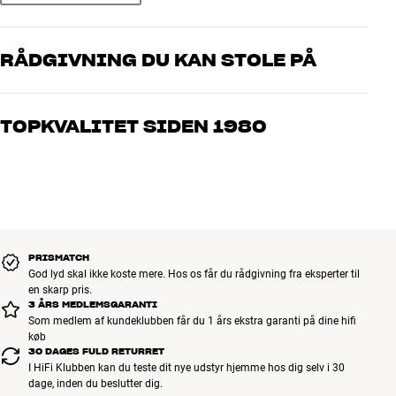
1
0
RÅDGIVNING DU KAN STOLE PÅ
Sorter efter
Vores medarbejdere er ægte entusiaster, som kender produkterne
og brænder for den gode lyd til både musik og hjemmebio. Fortæl
TOPKVALITET SIDEN 1980
os, hvad du drømmer om – så finder vi den løsning, der passer
bedst til dig og dit budget
Alle HiFi Klubbens produkter til musik, hjemmebio og TV er
håndplukket kvalitet, der er bygget til at holde i årevis. Det er godt
for både din pengepung og miljøet.
BOOK EN EKSPERT
PRISMATCH
God lyd skal ikke koste mere. Hos os får du rådgivning fra eksperter til
en skarp pris.
3 ÅRS MEDLEMSGARANTI
Som medlem af kundeklubben får du 1 års ekstra garanti på dine hifi
køb
30 DAGES FULD RETURRET
I HiFi Klubben kan du teste dit nye udstyr hjemme hos dig selv i 30
dage, inden du beslutter dig.