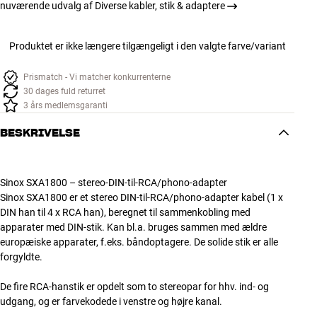
nuværende udvalg af Diverse kabler, stik & adaptere
Produktet er ikke længere tilgængeligt i den valgte farve/variant
Prismatch - Vi matcher konkurrenterne
30 dages fuld returret
3 års medlemsgaranti
BESKRIVELSE
Sinox SXA1800 – stereo-DIN-til-RCA/phono-adapter
Sinox SXA1800 er et stereo DIN-til-RCA/phono-adapter kabel (1 x
DIN han til 4 x RCA han), beregnet til sammenkobling med
apparater med DIN-stik. Kan bl.a. bruges sammen med ældre
europæiske apparater, f.eks. båndoptagere. De solide stik er alle
forgyldte.
De fire RCA-hanstik er opdelt som to stereopar for hhv. ind- og
udgang, og er farvekodede i venstre og højre kanal.