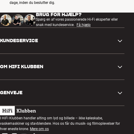
dage, inden du beslutter dig.
BRUG FOR HJÆLP?
Spørg en af vores passionerede Hi-Fi eksperter eller
snak med kundeservice.
Få hjælp
KUNDESERVICE
Kontakt os
OM HIFI KLUBBEN
Spørgsmål og svar
Retur og reklamation
Find butik
Fortryd ordre
GENVEJE
Om os
Levering
Kundeklub
Gavekort
Handelsbetingelser
Lytteaften
I HiFi Klubben handler alting om lyd og billede – ikke køleskabe,
Byg med lyd
vaskemaskiner og stavblendere. Hos os får du musik- og filmoplevelser for
Privatlivspolitik
Konkurrencer
hver eneste krone.
Mere om os
Montering og installation