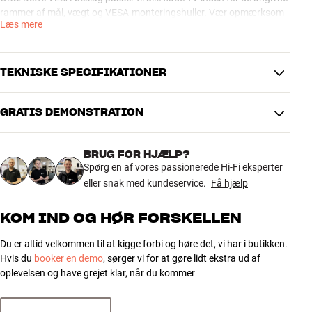
rammer af mål, vægt og VESA-monteringshuller. Vær opmærksom
Læs mere
på bagudvendte tilslutninger eller andre ting på dit TV, som kan
stille specielle krav til typen af beslag eller adaptere.
TEKNISKE SPECIFIKATIONER
GRATIS DEMONSTRATION
YDELSE
Maks. belastning
50 kg
BRUG FOR HJÆLP?
Indbygget vaterpas
Nej
Spørg en af vores passionerede Hi-Fi eksperter
Vandret drejbar
90 °
eller snak med kundeservice.
Få hjælp
Indbygget motordrev
Nej
KOM IND OG HØR FORSKELLEN
PRODUKTDATA
Min. TV størrelse
40"
Du er altid velkommen til at kigge forbi og høre det, vi har i butikken.
Maks. TV størrelse
84"
Hvis du
booker en demo
, sørger vi for at gøre lidt ekstra ud af
100x100, 100x200, 200x200,
oplevelsen og have grejet klar, når du kommer
VESA kompatibel
400x400
Min. afstand til væg
60 mm