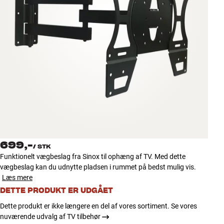
Tilbehør
INSPIRATION
MÆRKER
NYHEDER
TILBUD
Find Butik
699,-
Kundeservice
/
STK
Funktionelt vægbeslag fra Sinox til ophæng af TV. Med dette
Log ind
vægbeslag kan du udnytte pladsen i rummet på bedst mulig vis.
Kundeservice
Læs mere
Byg med Lyd
DETTE PRODUKT ER UDGÅET
Dette produkt er ikke længere en del af vores sortiment. Se vores
nuværende udvalg af TV tilbehør