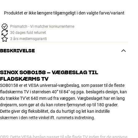
Produktet er ikke længere tilgængeligt i den valgte farve/variant
Prismatch - Vi matcher konkurrenterne
30 dages fuld returret
3 års medlemsgaranti
BESKRIVELSE
SINOX SOB0158 – VÆGBESLAG TIL
FLADSKÆRMS TV
SOB0158 er et VESA universal-vægbeslag, som passer til de fleste
fladskærms TV i størrelsen 40” til 84" og pga. beslagets design, kan
du trække TV’et 640 mm ud fra væggen. Vægbeslaget har en lang
drejearm, som gør at du kan rotere fjernsynet op til 180 grader.
Dette giver dig fleksibilitet, da du hurtigt og let kan indstille
skærmen i den rette vinkel ift. rummets indretning.
OBS: Dette VESA-beslag passer til alle flade TV inden for de angivne