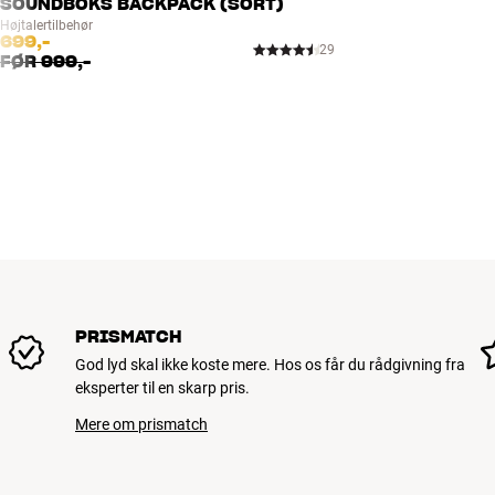
SOUNDBOKS BACKPACK (SORT)
Højtalertilbehør
699,-
29
FØR
999,-
PRISMATCH
God lyd skal ikke koste mere. Hos os får du rådgivning fra
eksperter til en skarp pris.
Mere om prismatch