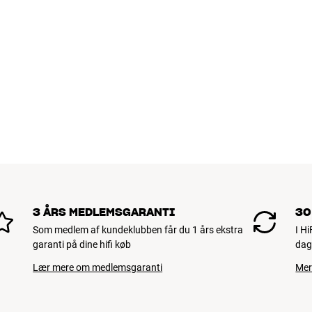
3 ÅRS MEDLEMSGARANTI
30
Som medlem af kundeklubben får du 1 års ekstra
I H
garanti på dine hifi køb
dag
Lær mere om medlemsgaranti
Mer