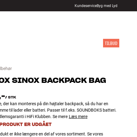
Kundeservice
Byg med Lyd
FIND BUTIK
LOG IND
KURV
INSPIRATION
MÆRKER
NYHEDER
TILBUD
ilbehør
OX
SINOX BACKPACK BAG
,-
/
STK
ke, der kan monteres på din højtaler backpack, så du har en
mme til lader eller batteri. Passer til f.eks. SOUNDBOKS batteri.
lemsgaranti i HiFi Klubben. Se mere
Læs mere
 PRODUKT ER UDGÅET
dukt er ikke længere en del af vores sortiment. Se vores