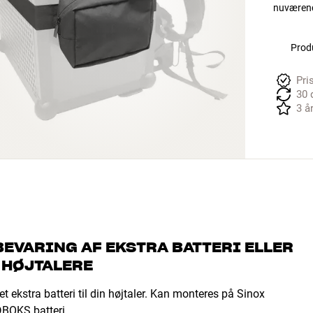
nuværende
Produ
Pri
30 
3 å
BEVARING AF EKSTRA BATTERI ELLER
 HØJTALERE
t ekstra batteri til din højtaler. Kan monteres på Sinox
DBOKS batteri.