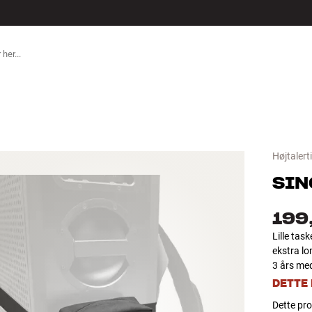
TILBEHØR
Højtalert
SIN
199
Lille tas
ekstra lo
3 års med
DETTE
Dette pro