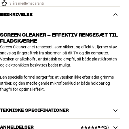
3 års medlemsgaranti
BESKRIVELSE
SCREEN CLEANER – EFFEKTIV RENSESÆT TIL
FLADSKÆRME
Screen Cleaner er et rensesæt, som sikkert og effektivt fjerner støv,
snavs og fingeraftryk fra skærmen på dit TV og din computer.
Væsken er alkoholfri, antistatisk og drypfri, så både plastikfronten
og elektronikken beskyttes bedst muligt.
Den specielle formel sørger for, at væsken ikke efterlader grimme
striber, og den medfølgende mikrofiberklud er både holdbar og
fnugfri for optimal effekt.
TEKNISKE SPECIFIKATIONER
ANMELDELSER
(
2
)
5.0