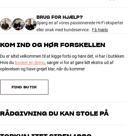
DIMENSIONER OG DESIGN
Farve
Hvid
Vægt (kg)
0,26
BRUG FOR HJÆLP?
5.0
Vægt emballage (kg)
Spørg en af vores passionerede Hi-Fi eksperter
0,26
eller snak med kundeservice.
6 x 15 x 6 cm (bredde x højde x
Få hjælp
Mål (emballage)
dybde)
2 anmeldelser
KOM IND OG HØR FORSKELLEN
GENERELLE EGENSKABER
Du er altid velkommen til at kigge forbi og høre det, vi har i butikken.
5
2
Rensevæske til fladskærme
Hvis du
booker en demo
, sørger vi for at gøre lidt ekstra ud af
Pumpespray
4
0
oplevelsen og have grejet klar, når du kommer
Indhold: 50 ml
3
0
Vaskbar mikrofiberklud medfølger
2
0
FIND BUTIK
1
0
RÅDGIVNING DU KAN STOLE PÅ
Sorter efter
Vores medarbejdere er ægte entusiaster, som kender produkterne
og brænder for den gode lyd til både musik og hjemmebio. Fortæl