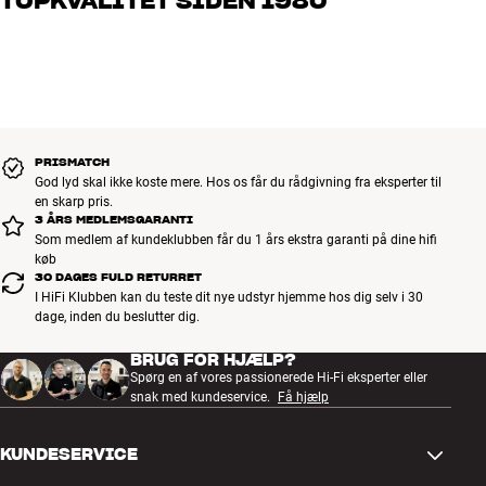
TOPKVALITET SIDEN 1980
os, hvad du drømmer om – så finder vi den løsning, der passer
bedst til dig og dit budget
Alle HiFi Klubbens produkter til musik, hjemmebio og TV er
håndplukket kvalitet, der er bygget til at holde i årevis. Det er godt
for både din pengepung og miljøet.
BOOK EN EKSPERT
PRISMATCH
God lyd skal ikke koste mere. Hos os får du rådgivning fra eksperter til
en skarp pris.
3 ÅRS MEDLEMSGARANTI
Som medlem af kundeklubben får du 1 års ekstra garanti på dine hifi
køb
30 DAGES FULD RETURRET
I HiFi Klubben kan du teste dit nye udstyr hjemme hos dig selv i 30
dage, inden du beslutter dig.
BRUG FOR HJÆLP?
Spørg en af vores passionerede Hi-Fi eksperter eller
snak med kundeservice.
Få hjælp
KUNDESERVICE