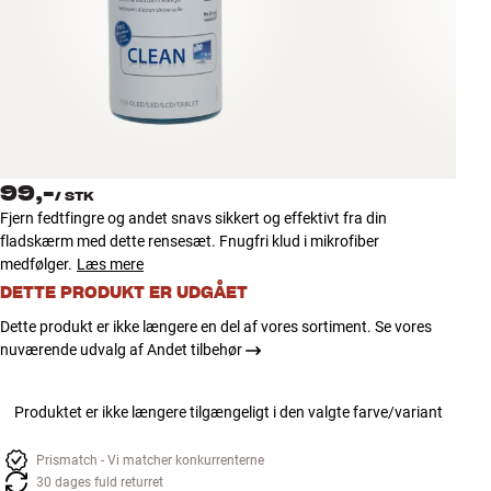
Tilbehør
INSPIRATION
MÆRKER
NYHEDER
99,-
/
STK
Fjern fedtfingre og andet snavs sikkert og effektivt fra din
TILBUD
fladskærm med dette rensesæt. Fnugfri klud i mikrofiber
medfølger.
Læs mere
DETTE PRODUKT ER UDGÅET
Find Butik
Kundeservice
Dette produkt er ikke længere en del af vores sortiment. Se vores
Log ind
nuværende udvalg af Andet tilbehør
Kundeservice
Byg med Lyd
Produktet er ikke længere tilgængeligt i den valgte farve/variant
Prismatch - Vi matcher konkurrenterne
30 dages fuld returret