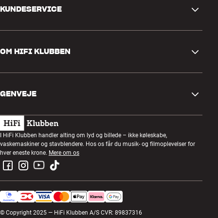
KUNDESERVICE
Kontakt os
OM HIFI KLUBBEN
Spørgsmål og svar
Retur og reklamation
Find butik
Fortryd ordre
GENVEJE
Om os
Levering
Kundeklub
Gavekort
Handelsbetingelser
Lytteaften
I HiFi Klubben handler alting om lyd og billede – ikke køleskabe,
Byg med lyd
vaskemaskiner og stavblendere. Hos os får du musik- og filmoplevelser for
Privatlivspolitik
Konkurrencer
hver eneste krone.
Mere om os
Montering og installation
Job i HiFi Klubben
Lej en SOUNDBOKS
Retur af el-affald
© Copyright 2025 — HiFi Klubben A/S CVR: 89837316
Produktanmeldelser