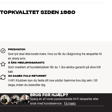
Vores medarbejdere er ægte entusiaster, som kender produkterne
og brænder for den gode lyd til både musik og hjemmebio. Fortæl
TOPKVALITET SIDEN 1980
os, hvad du drømmer om – så finder vi den løsning, der passer
bedst til dig og dit budget
Alle HiFi Klubbens produkter til musik, hjemmebio og TV er
håndplukket kvalitet, der er bygget til at holde i årevis. Det er godt
for både din pengepung og miljøet.
BOOK EN EKSPERT
PRISMATCH
God lyd skal ikke koste mere. Hos os får du rådgivning fra eksperter til
en skarp pris.
3 ÅRS MEDLEMSGARANTI
Som medlem af kundeklubben får du 1 års ekstra garanti på dine hifi
køb
30 DAGES FULD RETURRET
I HiFi Klubben kan du teste dit nye udstyr hjemme hos dig selv i 30
dage, inden du beslutter dig.
BRUG FOR HJÆLP?
Spørg en af vores passionerede Hi-Fi eksperter eller
snak med kundeservice.
Få hjælp