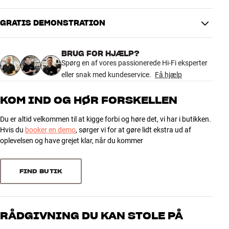
Farve
Sort
Vægt (kg)
0,59
GRATIS DEMONSTRATION
4.7
Vægt emballage (kg)
0,6
13 x 31 x 23,5 cm (bredde x højde
Mål (emballage)
BRUG FOR HJÆLP?
x dybde)
3 anmeldelser
Spørg en af vores passionerede Hi-Fi eksperter
20,5 x 3 x 23,5 cm (bredde x
Mål (produkt)
eller snak med kundeservice.
Få hjælp
højde x dybde)
5
2
KOM IND OG HØR FORSKELLEN
GENERELLE EGENSKABER
4
1
Bordstander til AIAIAI UNIT-4 højtalere
Du er altid velkommen til at kigge forbi og høre det, vi har i butikken.
3
0
Hvis du
booker en demo
, sørger vi for at gøre lidt ekstra ud af
Materiale: 100% genbrugt silikone
2
0
oplevelsen og have grejet klar, når du kommer
Mål: 20,5 x 3,0 x 23,5 cm (BxHxD)
1
Vægt: 0,6 kg (par)
0
FIND BUTIK
Sorter efter
RÅDGIVNING DU KAN STOLE PÅ