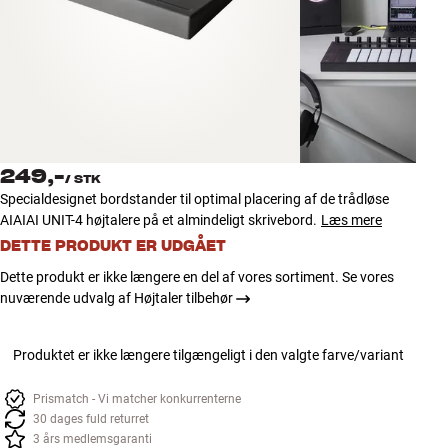
Tilbehør
INSPIRATION
MÆRKER
NYHEDER
249,-
/
STK
Specialdesignet bordstander til optimal placering af de trådløse
TILBUD
AIAIAI UNIT-4 højtalere på et almindeligt skrivebord.
Læs mere
DETTE PRODUKT ER UDGÅET
Find Butik
Dette produkt er ikke længere en del af vores sortiment. Se vores
Kundeservice
nuværende udvalg af Højtaler tilbehør
Log ind
Kundeservice
Byg med Lyd
Produktet er ikke længere tilgængeligt i den valgte farve/variant
Prismatch - Vi matcher konkurrenterne
30 dages fuld returret
3 års medlemsgaranti