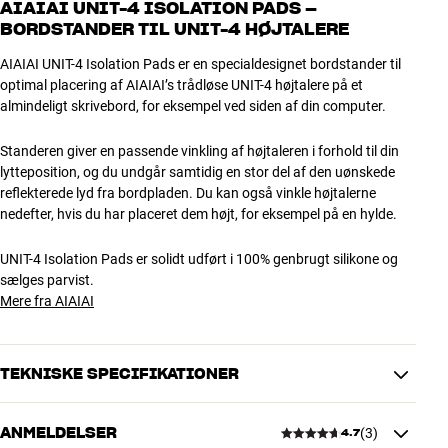
AIAIAI UNIT-4 ISOLATION PADS –
BORDSTANDER TIL UNIT-4 HØJTALERE
AIAIAI UNIT-4 Isolation Pads er en specialdesignet bordstander til
optimal placering af AIAIAI’s trådløse UNIT-4 højtalere på et
almindeligt skrivebord, for eksempel ved siden af din computer.
Standeren giver en passende vinkling af højtaleren i forhold til din
lytteposition, og du undgår samtidig en stor del af den uønskede
reflekterede lyd fra bordpladen. Du kan også vinkle højtalerne
nedefter, hvis du har placeret dem højt, for eksempel på en hylde.
UNIT-4 Isolation Pads er solidt udført i 100% genbrugt silikone og
sælges parvist.
Mere fra AIAIAI
TEKNISKE SPECIFIKATIONER
ANMELDELSER
(
3
)
4.7
DIMENSIONER OG DESIGN