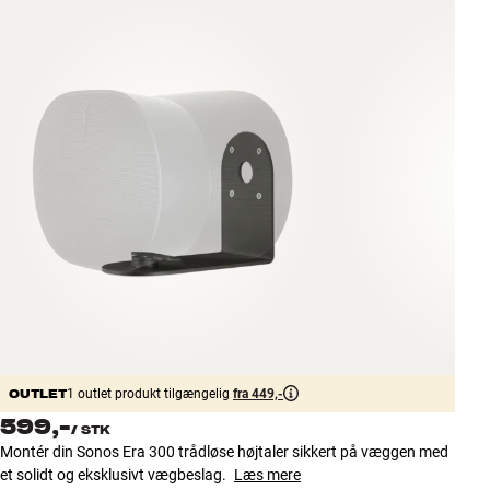
Tilbehør
INSPIRATION
MÆRKER
NYHEDER
TILBUD
Find Butik
Kundeservice
Log ind
Kundeservice
Byg med Lyd
OUTLET
1 outlet produkt tilgængelig
fra 449,-
599,-
/
STK
Montér din Sonos Era 300 trådløse højtaler sikkert på væggen med
et solidt og eksklusivt vægbeslag.
Læs mere