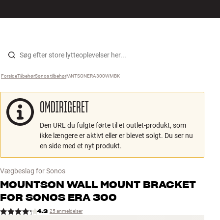
Hi-Fi
MENU
FIND BUTIK
LOG IND
KURV
Højtaler
Gå til indhold
Forside
Tilbehør
›
Sonos tilbehør
›
MNTSONERA300WMBK
›
Pladespiller
OMDIRIGERET
Høretelefoner
Den URL du fulgte førte til et outlet-produkt, som
Surround
ikke længere er aktivt eller er blevet solgt. Du ser nu
en side med et nyt produkt.
TV
Vægbeslag for Sonos
Systemer
MOUNTSON
WALL MOUNT BRACKET
FOR SONOS ERA 300
Kabler
4.3
25 anmeldelser