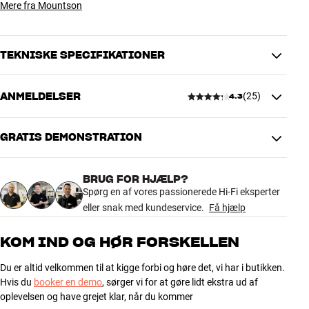
Mere fra Mountson
TEKNISKE SPECIFIKATIONER
ANMELDELSER
(
25
)
4.3
YDELSE
Forlængerkabel inkluderet
Nej
Vandret drejbar
30 °
GRATIS DEMONSTRATION
4.3
DIMENSIONER OG DESIGN
BRUG FOR HJÆLP?
25 anmeldelser
Farve
Sort
Spørg en af vores passionerede Hi-Fi eksperter
Vægt (kg)
1
eller snak med kundeservice.
Få hjælp
Vægt emballage (kg)
1
5
15
17 x 11 x 21 cm (bredde x højde x
KOM IND OG HØR FORSKELLEN
Mål (emballage)
dybde)
4
5
Du er altid velkommen til at kigge forbi og høre det, vi har i butikken.
9,2 x 18,6 x 14,5 cm (bredde x
3
3
Mål (produkt)
Hvis du
booker en demo
, sørger vi for at gøre lidt ekstra ud af
højde x dybde)
2
1
oplevelsen og have grejet klar, når du kommer