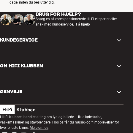
dage, inden du beslutter dig.
BRUG FOR HJÆLP?
Spørg en af vores passionerede Hi-Fi eksperter eller
snak med kundeservice.
Få hjælp
KUNDESERVICE
Kontakt os
OM HIFI KLUBBEN
Spørgsmål og svar
Retur og reklamation
Find butik
Fortryd ordre
GENVEJE
Om os
Levering
Kundeklub
Gavekort
Handelsbetingelser
Lytteaften
I HiFi Klubben handler alting om lyd og billede – ikke køleskabe,
Byg med lyd
vaskemaskiner og stavblendere. Hos os får du musik- og filmoplevelser for
Privatlivspolitik
Konkurrencer
hver eneste krone.
Mere om os
Montering og installation