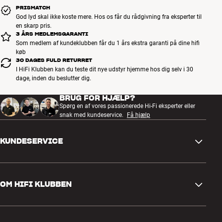
PRISMATCH
God lyd skal ikke koste mere. Hos os får du rådgivning fra eksperter til
en skarp pris.
3 ÅRS MEDLEMSGARANTI
Som medlem af kundeklubben får du 1 års ekstra garanti på dine hifi
køb
30 DAGES FULD RETURRET
I HiFi Klubben kan du teste dit nye udstyr hjemme hos dig selv i 30
dage, inden du beslutter dig.
BRUG FOR HJÆLP?
Spørg en af vores passionerede Hi-Fi eksperter eller
snak med kundeservice.
Få hjælp
KUNDESERVICE
Kontakt os
OM HIFI KLUBBEN
Spørgsmål og svar
Retur og reklamation
Find butik