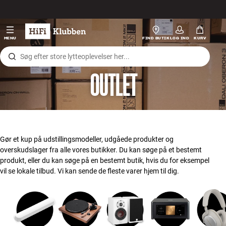
Gå til indhold
Hi-Fi
MENU
FIND BUTIK
LOG IND
KURV
Højtaler
OUTLET
Pladespiller
Høretelefoner
Surround
Gør et kup på udstillingsmodeller, udgåede produkter og
overskudslager fra alle vores butikker. Du kan søge på et bestemt
TV
produkt, eller du kan søge på en bestemt butik, hvis du for eksempel
vil se lokale tilbud. Vi kan sende de fleste varer hjem til dig.
Systemer
Kabler