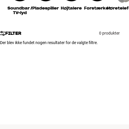
Tilbehør
Soundbar /
Pladespiller
Højtalere
Forstærker
Høretele
TV-lyd
INSPIRATION
FILTER
0 produkter
MÆRKER
Der blev ikke fundet nogen resultater for de valgte filtre.
NYHEDER
TILBUD
Find Butik
Kundeservice
Log ind
Kundeservice
Byg med Lyd