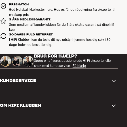
PRISMATCH
God lyd skal ikke koste mere. Hos os får du rådgivning fra eksperter til
en skarp pris.
3 ÅRS MEDLEMSGARANTI
Som medlem af kundeklubben får du 1 års ekstra garanti på dine hifi
køb
30 DAGES FULD RETURRET
I HiFi Klubben kan du teste dit nye udstyr hjemme hos dig selv i 30
dage, inden du beslutter dig.
BRUG FOR HJÆLP?
Spørg en af vores passionerede Hi-Fi eksperter eller
snak med kundeservice.
Få hjælp
KUNDESERVICE
Kontakt os
OM HIFI KLUBBEN
Spørgsmål og svar
Retur og reklamation
Find butik