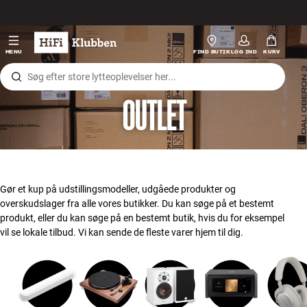
Gå til indhold
Hi-Fi
MENU
FIND BUTIK
LOG IND
KURV
Højtaler
OUTLET
Pladespiller
Høretelefoner
Surround
Gør et kup på udstillingsmodeller, udgåede produkter og
overskudslager fra alle vores butikker. Du kan søge på et bestemt
TV
produkt, eller du kan søge på en bestemt butik, hvis du for eksempel
vil se lokale tilbud. Vi kan sende de fleste varer hjem til dig.
Systemer
Kabler