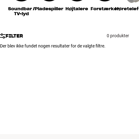
Tilbehør
Soundbar /
Pladespiller
Højtalere
Forstærker
Høretele
TV-lyd
INSPIRATION
FILTER
0 produkter
MÆRKER
Der blev ikke fundet nogen resultater for de valgte filtre.
NYHEDER
TILBUD
Find Butik
Kundeservice
Log ind
Kundeservice
Byg med Lyd