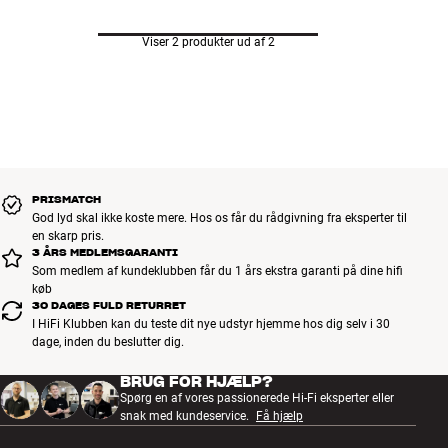
Viser 2 produkter ud af 2
PRISMATCH
God lyd skal ikke koste mere. Hos os får du rådgivning fra eksperter til
en skarp pris.
3 ÅRS MEDLEMSGARANTI
Som medlem af kundeklubben får du 1 års ekstra garanti på dine hifi
køb
30 DAGES FULD RETURRET
I HiFi Klubben kan du teste dit nye udstyr hjemme hos dig selv i 30
dage, inden du beslutter dig.
BRUG FOR HJÆLP?
Spørg en af vores passionerede Hi-Fi eksperter eller
snak med kundeservice.
Få hjælp