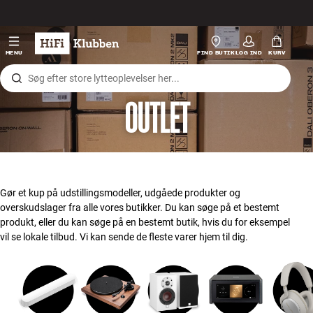
Gå til indhold
Hi-Fi
MENU
FIND BUTIK
LOG IND
KURV
Højtaler
OUTLET
Pladespiller
Høretelefoner
Surround
Gør et kup på udstillingsmodeller, udgåede produkter og
overskudslager fra alle vores butikker. Du kan søge på et bestemt
TV
produkt, eller du kan søge på en bestemt butik, hvis du for eksempel
vil se lokale tilbud. Vi kan sende de fleste varer hjem til dig.
Systemer
Kabler