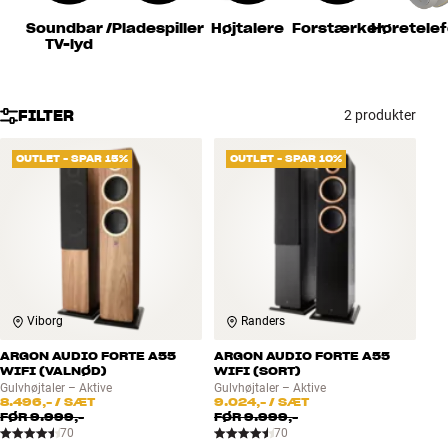
Tilbehør
Soundbar /
Pladespiller
Højtalere
Forstærker
Høretele
TV-lyd
INSPIRATION
FILTER
2 produkter
MÆRKER
OUTLET - SPAR 15%
OUTLET - SPAR 10%
NYHEDER
TILBUD
Find Butik
Kundeservice
Log ind
Viborg
Randers
Kundeservice
Byg med Lyd
ARGON AUDIO FORTE A55
ARGON AUDIO FORTE A55
WIFI (VALNØD)
WIFI (SORT)
Gulvhøjtaler – Aktive
Gulvhøjtaler – Aktive
8.496,-
/ SÆT
9.024,-
/ SÆT
FØR
9.999,-
FØR
9.999,-
70
70