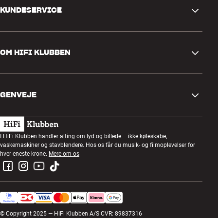
KUNDESERVICE
Kontakt os
OM HIFI KLUBBEN
Spørgsmål og svar
Retur og reklamation
Find butik
Fortryd ordre
GENVEJE
Om os
Levering
Kundeklub
Gavekort
Handelsbetingelser
Lytteaften
I HiFi Klubben handler alting om lyd og billede – ikke køleskabe,
Byg med lyd
vaskemaskiner og stavblendere. Hos os får du musik- og filmoplevelser for
Privatlivspolitik
Konkurrencer
hver eneste krone.
Mere om os
Montering og installation
Job i HiFi Klubben
Lej en SOUNDBOKS
Retur af el-affald
© Copyright 2025 — HiFi Klubben A/S CVR: 89837316
Produktanmeldelser