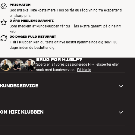
PRISMATCH
God lyd skal ikke koste mere. Hos os får du rådgivning fra eksperter til
en skarp pris.
3 ÅRS MEDLEMSGARANTI
Som medlem af kundeklubben får du 1 års ekstra garanti på dine hifi
køb
30 DAGES FULD RETURRET
I HiFi Klubben kan du teste dit nye udstyr hjemme hos dig selv i 30
dage, inden du beslutter dig.
BRUG FOR HJÆLP?
Spørg en af vores passionerede Hi-Fi eksperter eller
snak med kundeservice.
Få hjælp
KUNDESERVICE
Kontakt os
OM HIFI KLUBBEN
Spørgsmål og svar
Retur og reklamation
Find butik