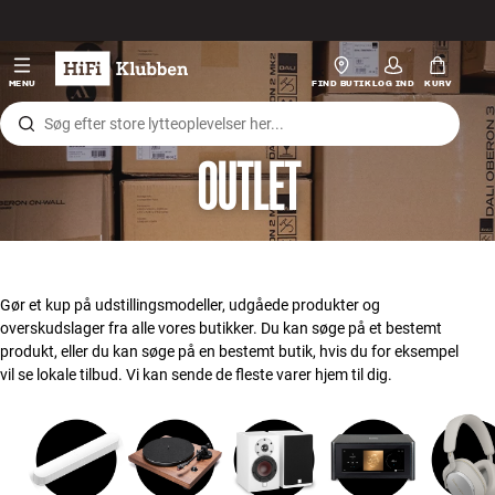
Gå til indhold
Hi-Fi
MENU
FIND BUTIK
LOG IND
KURV
Højtaler
OUTLET
Pladespiller
Høretelefoner
Surround
Gør et kup på udstillingsmodeller, udgåede produkter og
overskudslager fra alle vores butikker. Du kan søge på et bestemt
TV
produkt, eller du kan søge på en bestemt butik, hvis du for eksempel
vil se lokale tilbud. Vi kan sende de fleste varer hjem til dig.
Systemer
Kabler