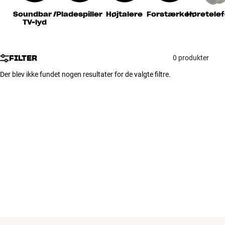
Tilbehør
Soundbar /
Pladespiller
Højtalere
Forstærker
Høretele
TV-lyd
INSPIRATION
FILTER
0 produkter
MÆRKER
Der blev ikke fundet nogen resultater for de valgte filtre.
NYHEDER
TILBUD
Find Butik
Kundeservice
Log ind
Kundeservice
Byg med Lyd