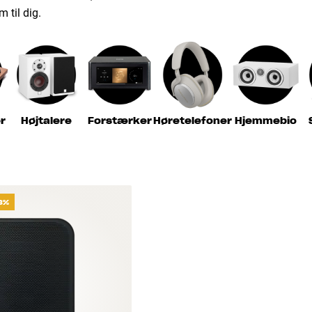
m til dig.
r
Højtalere
Forstærker
Høretelefoner
Hjemmebio
8%