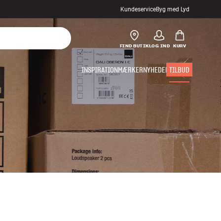
Kundeservice
Byg med Lyd
FIND BUTIK
LOG IND
KURV
INSPIRATION
MÆRKER
NYHEDER
TILBUD