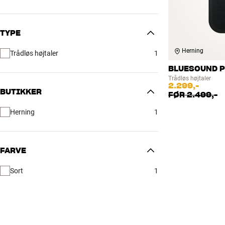
TYPE
Herning
Trådløs højtaler
1
BLUESOUND P
Trådløs højtaler
2.299,-
BUTIKKER
FØR
2.499,-
Herning
1
FARVE
Sort
1