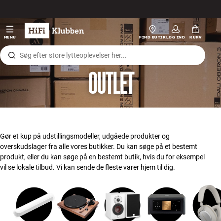
Gå til indhold
Hi-Fi
MENU
FIND BUTIK
LOG IND
KURV
Højtaler
OUTLET
Pladespiller
Høretelefoner
Surround
Gør et kup på udstillingsmodeller, udgåede produkter og
overskudslager fra alle vores butikker. Du kan søge på et bestemt
TV
produkt, eller du kan søge på en bestemt butik, hvis du for eksempel
vil se lokale tilbud. Vi kan sende de fleste varer hjem til dig.
Systemer
Kabler