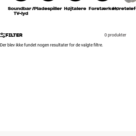
Tilbehør
Soundbar /
Pladespiller
Højtalere
Forstærker
Høretele
TV-lyd
INSPIRATION
FILTER
0 produkter
MÆRKER
Der blev ikke fundet nogen resultater for de valgte filtre.
NYHEDER
TILBUD
Find Butik
Kundeservice
Log ind
Kundeservice
Byg med Lyd