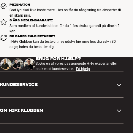
PRISMATCH
God lyd skal ikke koste mere. Hos os får du rådgivning fra eksperter til
en skarp pris.
3 ÅRS MEDLEMSGARANTI
Som medlem af kundeklubben får du 1 års ekstra garanti på dine hifi
køb
30 DAGES FULD RETURRET
I HiFi Klubben kan du teste dit nye udstyr hjemme hos dig selv i 30
dage, inden du beslutter dig.
BRUG FOR HJÆLP?
Spørg en af vores passionerede Hi-Fi eksperter eller
snak med kundeservice.
Få hjælp
KUNDESERVICE
Kontakt os
OM HIFI KLUBBEN
Spørgsmål og svar
Retur og reklamation
Find butik