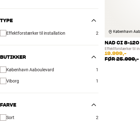
TYPE
København Aab
Effektforstærker til installation
2
NAD CI 8-120
Effektforstærker til i
19.999,-
BUTIKKER
FØR
25.999,-
København Aaboulevard
1
Viborg
1
FARVE
Sort
2