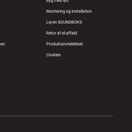
Byg med lyd
Montering og installation
Lej en SOUNDBOKS
Retur af el-affald
ben
Produktanmeldelser
Cookies