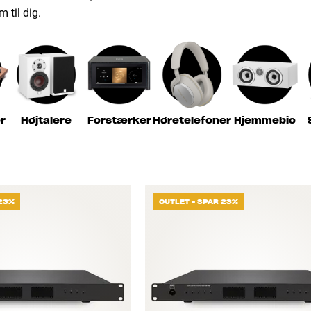
m til dig.
r
Højtalere
Forstærker
Høretelefoner
Hjemmebio
 23%
OUTLET - SPAR 23%