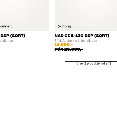
oulevard
Viborg
 DSP (SORT)
NAD CI 8-120 DSP (SORT)
nstallation
Effektforstærker til installation
19.999,-
FØR
25.999,-
Viser 2 produkter ud af 2