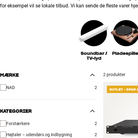
for eksempel vil se lokale tilbud. Vi kan sende de fleste varer hje
Soundbar /
Pladespille
TV-lyd
2 produkter
MÆRKE
NAD
2
OUTLET - SPAR
KATEGORIER
Forstærkere
2
Højtaler – udendørs og indbygning
2