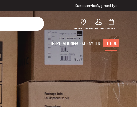
Kundeservice
Byg med Lyd
FIND BUTIK
LOG IND
KURV
INSPIRATION
MÆRKER
NYHEDER
TILBUD