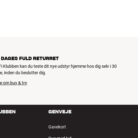
 DAGES FULD RETURRET
iFi Klubben kan du teste dit nye udstyr hjemme hos dig selv i 30
e, inden du beslutter dig.
e om buy & try
LUBBEN
GENVEJE
Gavekort