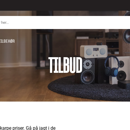
TILBEHØR
TILBUD
karpe priser. Gå på jagt i de