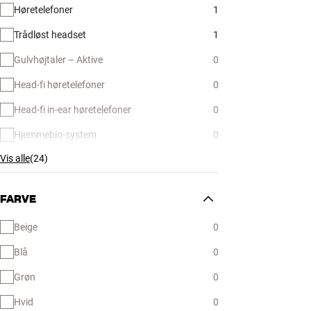
Høretelefoner
1
Trådløst headset
1
Gulvhøjtaler – Aktive
0
Head-fi høretelefoner
0
Head-fi in-ear høretelefoner
0
Hjemmebio-system
0
Vis alle
(
24
)
FARVE
Beige
0
Blå
0
Grøn
0
Hvid
0