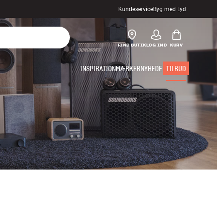
Kundeservice
Byg med Lyd
FIND BUTIK
LOG IND
KURV
INSPIRATION
MÆRKER
NYHEDER
TILBUD