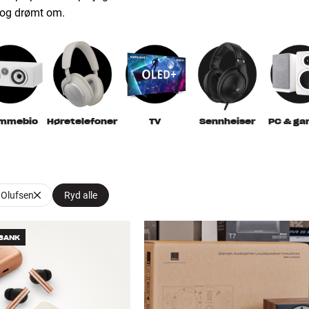
t og drømt om.
emmebio
Høretelefoner
TV
Sennheiser
PC & ga
 Olufsen
Ryd alle
BANK