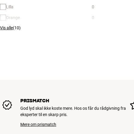
Lilla
0
Orange
0
Vis alle
(
10
)
PRISMATCH
God lyd skal ikke koste mere. Hos os får du rådgivning fra
eksperter til en skarp pris.
Mere om prismatch