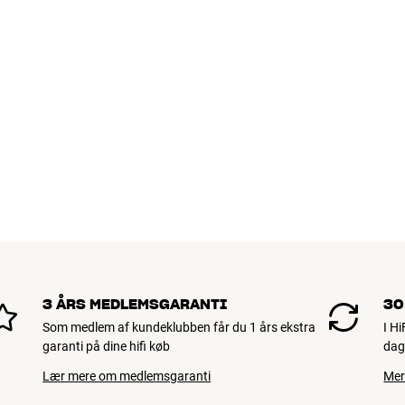
3 ÅRS MEDLEMSGARANTI
30
Som medlem af kundeklubben får du 1 års ekstra
I H
garanti på dine hifi køb
dag
Lær mere om medlemsgaranti
Mer