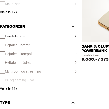
Mountson
1
Vis alle
(
12
)
KATEGORIER
Høretelefoner
2
Højtaler – batteri
0
BANG & OLUF
POWERBANK
Højtaler – kompakt
0
Høretelefoner
9.000,-
/ SY
Højtaler – trådløs
0
Multiroom og streaming
0
PC og gaming – lyd
0
Vis alle
(
11
)
TYPE