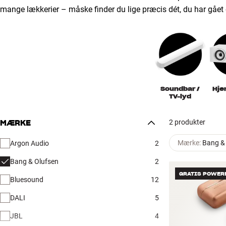
mange lækkerier – måske finder du lige præcis dét, du har gåe
Soundbar /
Hj
TV-lyd
2 produkter
MÆRKE
Mærke
:
Bang &
Argon Audio
2
Bang & Olufsen
2
GRATIS POWER
Bluesound
12
DALI
5
JBL
4