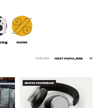
ming
Outlet
Sorter efter
GRATIS POWERBANK