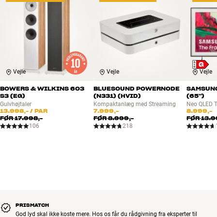
Vejle
Vejle
Vejle
BOWERS & WILKINS 603
BLUESOUND POWERNODE
SAMSUNG
S3 (EG)
(N331) (HVID)
(65")
Gulvhøjtaler
Kompaktanlæg med Streaming
Neo QLED 
13.998,-
/ PAR
7.999,-
8.999,-
FØR
17.998,-
FØR
8.999,-
FØR
13.9
106
218
PRISMATCH
God lyd skal ikke koste mere. Hos os får du rådgivning fra eksperter til