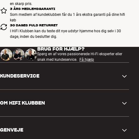
en skarp pris.
3 ÅRS MEDLEMSGARANTI
Som medlem af kundeklubben får du 1 års ekstra garanti på dine hifi
køb
30 DAGES FULD RETURRET
I HiFi Klubben kan du teste dit nye udstyr hjemme hos dig selv i 30
dage, inden du beslutter dig.
BRUG FOR HJÆLP?
Spørg en af vores passionerede Hi-Fi eksperter eller
snak med kundeservice.
Få hjælp
KUNDESERVICE
Kontakt os
OM HIFI KLUBBEN
Spørgsmål og svar
Retur og reklamation
Find butik
Fortryd ordre
GENVEJE
Om os