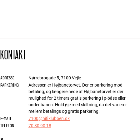
Tilbehør
INSPIRATION
MÆRKER
KONTAKT
NYHEDER
TILBUD
ADRESSE
Nørrebrogade 5
,
7100
Vejle
PARKERING
Find Butik
Adressen er Højbanetorvet. Der er parkering mod
Kundeservice
betaling, og længere nede af Højbanetorvet er der
Log ind
mulighed for 2 timers gratis parkering i p-båse eller
Kundeservice
under banen. Hold øje med skiltning, da det varierer
Byg med Lyd
mellem betalings og gratis parkering.
E-MAIL
7100@hifiklubben.dk
TELEFON
70 80 90 18